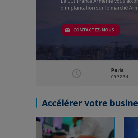
La CCI France Arménie vous acco
Approchez le marché Arménien en
d'implantation sur le marché Ar
conseils.
CONTACTEZ-NOUS
ACCÉDER AU GUIDE
Paris
05:32:35
Accélérer votre busin