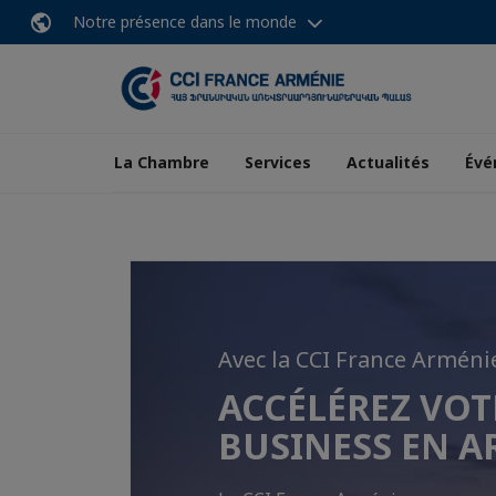
Notre présence dans le monde
La Chambre
Services
Actualités
Évé
Avec la CCI France Arméni
S'implanter en Arménie,
ACCÉLÉREZ VOT
AFFAIRES OU NE
BUSINESS EN A
EN ARMÉNIE