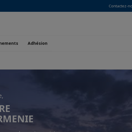
Contactez-n
nements
Adhésion
e,
RE
 PAS FAIRE
RMENIE