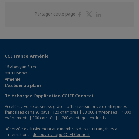
Ali Ashkan DARBANI
CARREFOUR - Manager Général
Partager
Partager
Partager
Partager cette page
sur
sur
sur
Facebook
Twitter
Linkedin
CCI France Arménie
16 Abovyan Street
0001 Erevan
Arménie
(Accéder au plan)
Téléchargez l’application CCIFI Connect
Accélérez votre business grâce au 1er réseau privé d'entreprises
françaises dans 95 pays : 120 chambres | 33 000 entreprises | 4 000
événements | 300 comités | 1 200 avantages exclusifs
Réservée exclusivement aux membres des CCI Françaises à
l'International,
découvrez l'app CCIFI Connect
.