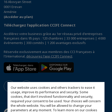
16 Abovyan Street
0001 Erevan
Arménie
(Accéder au plan)
Téléchargez l’application CCIFI Connect
Accélérez votre business grâce au 1er réseau privé d'entreprises
françaises dans 95 pays : 120 chambres | 33 000 entreprises | 4 000
événements | 300 comités | 1 200 avantages exclusifs
Réservée exclusivement aux membres des CCI Françaises à
l'International,
découvrez l'app CCIFI Connect
.
Our website uses cookies and others trackers to ease it
usage, improve its performance and security. Some
cookies, that don't involved functionnality and security,
required your consent to be used. Your choices will concern
the whole website. You will be allowed to change your
parameters at any moment. To learn more on our cookies