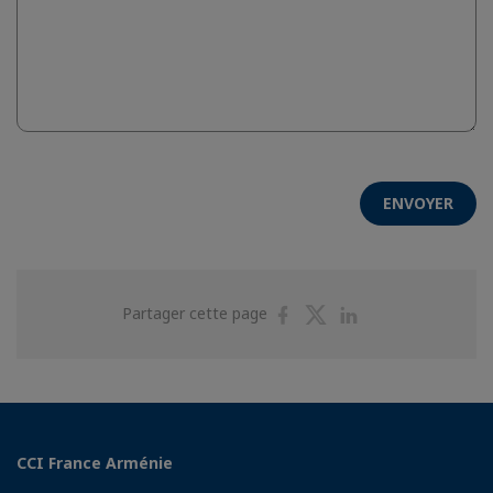
ENVOYER
Partager
Partager
Partager
Partager cette page
sur
sur
sur
Facebook
Twitter
Linkedin
CCI France Arménie