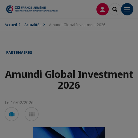
CONNEXION
RECHERCH
Men
Accueil
Actualités
Amundi Global Investment 2026
PARTENAIRES
Amundi Global Investment
2026
Le 16/02/2026
Voir
Voir
en
en
mode
mode
carousel
mosaïque