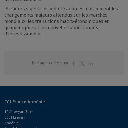
Plusieurs sujets clés ont été abordés, notamment les
changements majeurs attendus sur les marchés
mondiaux, les transitions macro-économiques et
géopolitiques et les nouvelles opportunités
d'investissement.
Partager
Partager
Partager
Partager cette page
sur
sur
sur
Facebook
Twitter
Linkedin
CCI France Arménie
16 Abovyan Street
0001 Erevan
Arménie