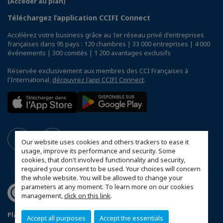
(Accéder au plan)
Téléchargez l’application CCIFI Connect
Accélérez votre business grâce au 1er réseau privé d'entreprises
françaises dans 95 pays : 120 chambres | 33 000 entreprises | 4 000
événements | 300 comités | 1 200 avantages exclusifs
Réservée exclusivement aux membres des CCI Françaises à
l'International,
découvrez l'app CCIFI Connect
.
Our website uses cookies and others trackers to ease it
usage, improve its performance and security. Some
cookies, that don't involved functionnality and security,
required your consent to be used. Your choices will concern
the whole website. You will be allowed to change your
parameters at any moment. To learn more on our cookies
management,
click on this link
.
Plan du site
Mentions Légales
Accept all purposes
Accept the essentials