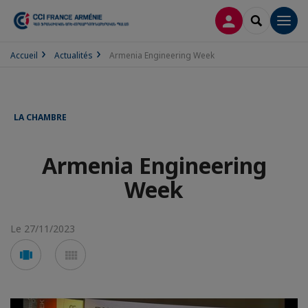
CONNEXION
RECHERCH
Men
Accueil
Actualités
Armenia Engineering Week
LA CHAMBRE
Armenia Engineering
Week
Le 27/11/2023
Voir
Voir
en
en
mode
mode
carousel
mosaïque