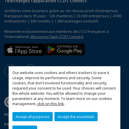
Téléchargez l’application CCIFI Connect
Accélérez votre business grâce au 1er réseau privé d'entreprises
françaises dans 95 pays : 120 chambres | 33 000 entreprises | 4 000
événements | 300 comités | 1 200 avantages exclusifs
Réservée exclusivement aux membres des CCI Françaises à
l'International,
découvrez l'app CCIFI Connect
.
Our website uses cookies and others trackers to ease it
usage, improve its performance and security. Some
cookies, that don't involved functionnality and security,
required your consent to be used. Your choices will concern
the whole website. You will be allowed to change your
parameters at any moment. To learn more on our cookies
management,
click on this link
.
Plan du site
Mentions Légales
Accept all purposes
Accept the essentials
Politique de Confidentialité