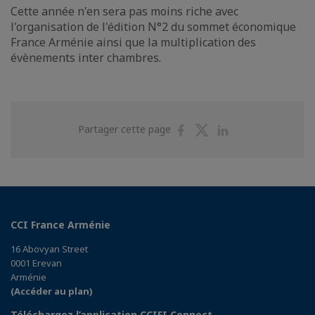
Cette année n'en sera pas moins riche avec
l'organisation de l'édition N°2 du sommet économique
France Arménie ainsi que la multiplication des
évènements inter chambres.
Partager
Partager
Partager
Partager cette page
sur
sur
sur
Facebook
Twitter
Linkedin
CCI France Arménie
16 Abovyan Street
0001 Erevan
Arménie
(Accéder au plan)
Téléchargez l’application CCIFI Connect