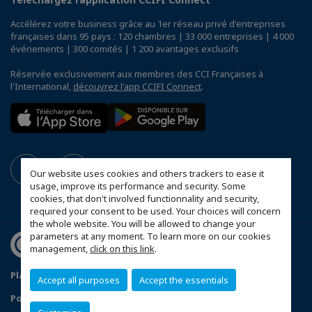
Accélérez votre business grâce au 1er réseau privé d'entreprises
françaises dans 95 pays : 120 chambres | 33 000 entreprises | 4 000
événements | 300 comités | 1 200 avantages exclusifs
Réservée exclusivement aux membres des CCI Françaises à
l'International,
découvrez l'app CCIFI Connect
.
Our website uses cookies and others trackers to ease it
usage, improve its performance and security. Some
cookies, that don't involved functionnality and security,
required your consent to be used. Your choices will concern
the whole website. You will be allowed to change your
parameters at any moment. To learn more on our cookies
management,
click on this link
.
Plan du site
Mentions Légales
Accept all purposes
Accept the essentials
Politique de Confidentialité