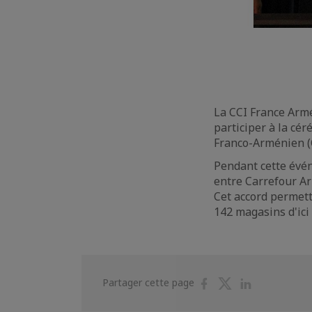
La CCI France Armé
participer à la cé
Franco-Arménien (
Pendant cette événe
entre Carrefour A
Cet accord permett
142 magasins d'ici 
Partager
Partager
Partager
Partager cette page
sur
sur
sur
Facebook
Twitter
Linkedin