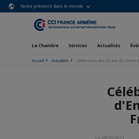
Notre présence dans le monde
La Chambre
Services
Actualités
Évé
Accueil
Actualités
Célébration des 20 ans du Centre 
Céléb
d'E
F
Le 20/10/2021