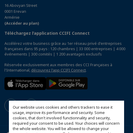
16 Abovyan Street
0001 Erevan
Arménie
(Accéder au plan)
Téléchargez l’application CCIFI Connect
Accélérez votre business grâce au 1er réseau privé d'entreprises
françaises dans 95 pays : 120 chambres | 33 000 entreprises | 4 000
événements | 300 comités | 1 200 avantages exclusifs
Réservée exclusivement aux membres des CCI Françaises à
l'International,
découvrez l'app CCIFI Connect
.
Our website uses cookies and others trackers to ease it
usage, improve its performance and security. Some
cookies, that don't involved functionnality and security,
required your consent to be used. Your choices will concern
the whole website. You will be allowed to change your