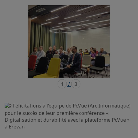
mode
mode
carousel
mosaïque
1
/
3
Félicitations à l’équipe de PcVue (Arc Informatique)
pour le succès de leur première conférence «
Digitalisation et durabilité avec la plateforme PcVue »
à Erevan.