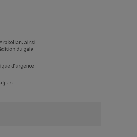
rakelian, ainsi
dition du gala
gique d'urgence
djian.