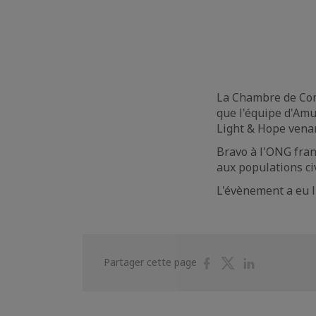
La Chambre de Comm
que l'équipe d'Am
Light & Hope vena
Bravo à l'ONG fran
aux populations ci
L'évènement a eu l
Partager
Partager
Partager
Partager cette page
sur
sur
sur
Facebook
Twitter
Linkedin