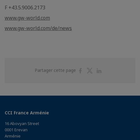
F +43.5.9006.2173
www.gw-world.com
www.gw-world.com/de/news
Partager
Partager
Partager
Partager cette page
sur
sur
sur
Facebook
Twitter
Linkedin
CCI France Arménie
16 Abovyan Street
0001 Erevan
Arménie