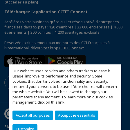
(Accéder au plan)
Téléchargez l’application CCIFI Connect
Accélérez votre business grâce au 1er réseau privé d'entreprises
françaises dans 95 pays : 120 chambres | 33 000 entreprises | 4 000
événements | 300 comités | 1 200 avantages exclusifs
Réservée exclusivement aux membres des CCI Françaises à
l'International,
découvrez l'app CCIFI Connect
.
Our website uses cookies and others trackers to ease it
usage, improve its performance and security. Some
cookies, that don't involved functionnality and security,
required your consent to be used. Your choices will concern
the whole website. You will be allowed to change your
parameters at any moment. To learn more on our cookies
management,
click on this link
.
Accept all purposes
Accept the essentials
Plan du site
Mentions Légales
Customize