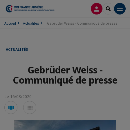
CONNEXION
RECHERCH
Men
Accueil
Actualités
Gebrüder Weiss - Communiqué de presse
ACTUALITÉS
Gebrüder Weiss -
Communiqué de presse
Le 16/03/2020
Voir
Voir
en
en
mode
mode
carousel
mosaïque