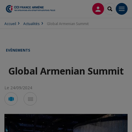
CONNEXION
RECHERCH
Men
Accueil
Actualités
Global Armenian Summit
EVÈNEMENTS
Global Armenian Summit
Le 24/09/2024
Voir
Voir
en
en
mode
mode
carousel
mosaïque