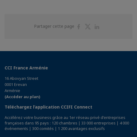
Partager
Partager
Partager
Partager cette page
sur
sur
sur
Facebook
Twitter
Linkedin
CCI France Arménie
16 Abovyan Street
0001 Erevan
Arménie
(Accéder au plan)
Téléchargez l’application CCIFI Connect
Accélérez votre business grâce au 1er réseau privé d'entreprises
françaises dans 95 pays : 120 chambres | 33 000 entreprises | 4 000
événements | 300 comités | 1 200 avantages exclusifs