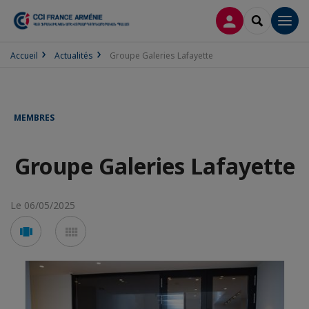
CONNEXION
RECHERCH
Men
Accueil
Actualités
Groupe Galeries Lafayette
MEMBRES
Groupe Galeries Lafayette
Le 06/05/2025
Voir
Voir
en
en
mode
mode
carousel
mosaïque