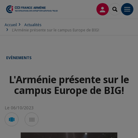
CONNEXION
RECHERCH
Men
Accueil
Actualités
L'Arménie présente sur le campus Europe de BIG!
EVÈNEMENTS
L'Arménie présente sur le
campus Europe de BIG!
Le 06/10/2023
Voir
Voir
en
en
mode
mode
carousel
mosaïque