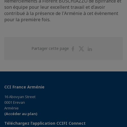
Remerciements à Florent BUSCHIAZZO de Bpifrance et
son équipe pour leur excellent travail et d'avoir
contribué à la présence de l'Arménie à cet évènement
pour la première fois.
Partager
Partager
Partager
Partager cette page
sur
sur
sur
Facebook
Twitter
Linkedin
CCI France Arménie
16 Abovyan Street
0001 Erevan
Arménie
(Accéder au plan)
Téléchargez l’application CCIFI Connect