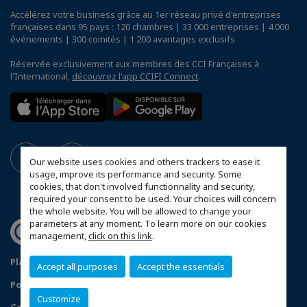
Accélérez votre business grâce au 1er réseau privé d'entreprises
françaises dans 95 pays : 120 chambres | 33 000 entreprises | 4 000
événements | 300 comités | 1 200 avantages exclusifs
Réservée exclusivement aux membres des CCI Françaises à
l'International,
découvrez l'app CCIFI Connect
.
Our website uses cookies and others trackers to ease it
usage, improve its performance and security. Some
cookies, that don't involved functionnality and security,
required your consent to be used. Your choices will concern
the whole website. You will be allowed to change your
parameters at any moment. To learn more on our cookies
management,
click on this link
.
Plan du site
Mentions Légales
Accept all purposes
Accept the essentials
Politique de Confidentialité
Customize