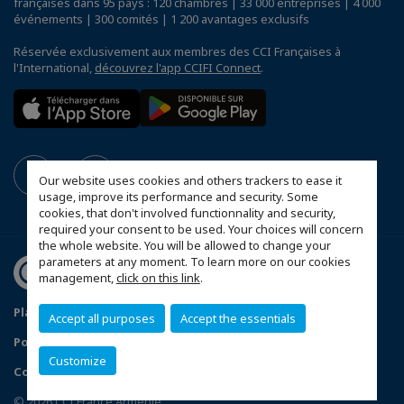
françaises dans 95 pays : 120 chambres | 33 000 entreprises | 4 000
événements | 300 comités | 1 200 avantages exclusifs
Réservée exclusivement aux membres des CCI Françaises à
l'International,
découvrez l'app CCIFI Connect
.
Our website uses cookies and others trackers to ease it
usage, improve its performance and security. Some
cookies, that don't involved functionnality and security,
required your consent to be used. Your choices will concern
the whole website. You will be allowed to change your
parameters at any moment. To learn more on our cookies
management,
click on this link
.
Plan du site
Mentions Légales
Accept all purposes
Accept the essentials
Politique de Confidentialité
Customize
Configurer vos préférences cookies
© 2026 CCI France Arménie