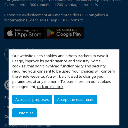
événements | 300 comités | 1 200 avantages exclusifs
Réservée exclusivement aux membres des CCI Françaises à
l'International,
découvrez l'app CCIFI Connect
.
Our website uses cookies and others trackers to ease it
usage, improve its performance and security. Some
cookies, that don't involved functionnality and security,
required your consent to be used. Your choices will concern
the whole website. You will be allowed to change your
parameters at any moment. To learn more on our cookies
management,
click on this link
.
Plan du site
Mentions Légales
Accept all purposes
Accept the essentials
Politique de Confidentialité
Customize
Configurer vos préférences cookies
© 2026 CCI France Arménie