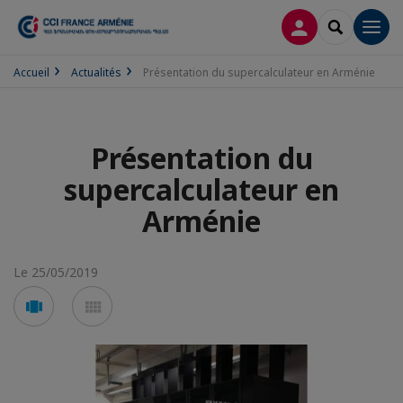
CONNEXION
RECHERCH
Men
Accueil
Actualités
Présentation du supercalculateur en Arménie
Présentation du
supercalculateur en
Arménie
Le 25/05/2019
Voir
Voir
en
en
mode
mode
carousel
mosaïque