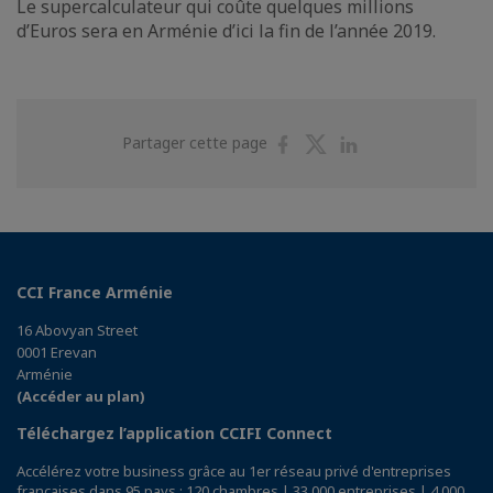
Le supercalculateur qui coûte quelques millions
d’Euros sera en Arménie d’ici la fin de l’année 2019.
Partager
Partager
Partager
Partager cette page
sur
sur
sur
Facebook
Twitter
Linkedin
CCI France Arménie
16 Abovyan Street
0001 Erevan
Arménie
(Accéder au plan)
Téléchargez l’application CCIFI Connect
Accélérez votre business grâce au 1er réseau privé d'entreprises
françaises dans 95 pays : 120 chambres | 33 000 entreprises | 4 000