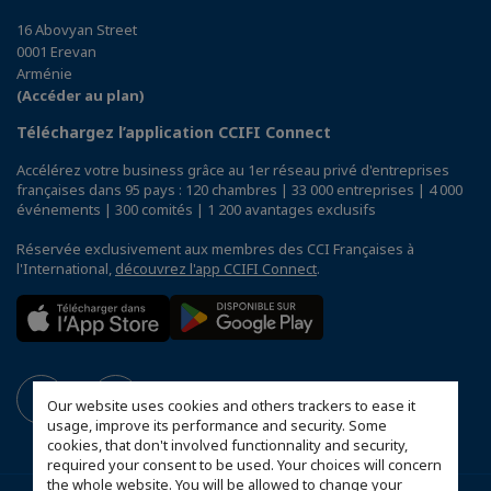
16 Abovyan Street
0001 Erevan
Arménie
(Accéder au plan)
Téléchargez l’application CCIFI Connect
Accélérez votre business grâce au 1er réseau privé d'entreprises
françaises dans 95 pays : 120 chambres | 33 000 entreprises | 4 000
événements | 300 comités | 1 200 avantages exclusifs
Réservée exclusivement aux membres des CCI Françaises à
l'International,
découvrez l'app CCIFI Connect
.
Our website uses cookies and others trackers to ease it
usage, improve its performance and security. Some
cookies, that don't involved functionnality and security,
required your consent to be used. Your choices will concern
the whole website. You will be allowed to change your