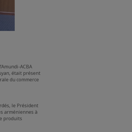
 d’Amundi-ACBA
yan, était présent
nérale du commerce
dés, le Président
tés arméniennes à
de produits