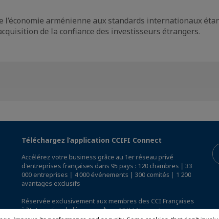
de l’économie arménienne aux standards internationaux éta
acquisition de la confiance des investisseurs étrangers.
Téléchargez l’application CCIFI Connect
Accélérez votre business grâce au 1er réseau privé
d'entreprises françaises dans 95 pays : 120 chambres | 33
000 entreprises | 4 000 événements | 300 comités | 1 200
avantages exclusifs
Réservée exclusivement aux membres des CCI Françaises
à l'International,
découvrez l'app CCIFI Connect
.