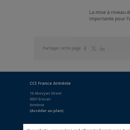
La mise à niveau 
importante pour l’
Partager
Partager
Partager
Partager cette page
sur
sur
sur
Facebook
Twitter
Linkedin
CCI France Arménie
16 Abovyan Street
0001 Erevan
Arménie
(Accéder au plan)