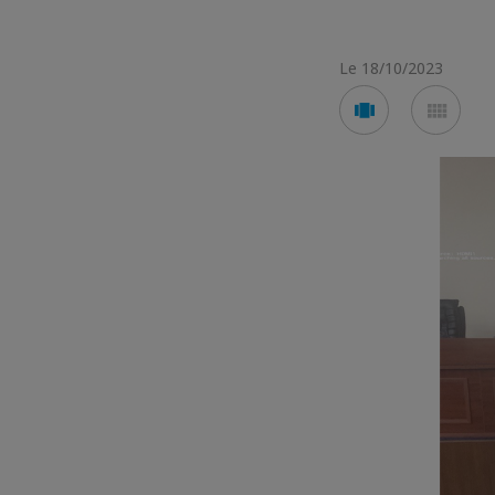
Le 18/10/2023
Voir
Voir
en
en
mode
mod
carousel
mos