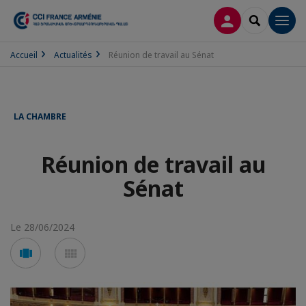
CONNEXION
RECHERCH
Men
Accueil
Actualités
Réunion de travail au Sénat
LA CHAMBRE
Réunion de travail au
Sénat
Le 28/06/2024
Voir
Voir
en
en
mode
mode
carousel
mosaïque