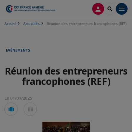
CONNEXION
RECHERCH
Men
Accueil
Actualités
Réunion des entrepreneurs francophones (REF)
EVÈNEMENTS
Réunion des entrepreneurs
francophones (REF)
Le 01/07/2025
Voir
Voir
en
en
mode
mode
carousel
mosaïque