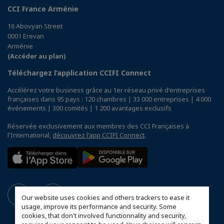
CCI France Arménie
16 Abovyan Street
0001 Erevan
Arménie
(Accéder au plan)
Téléchargez l’application CCIFI Connect
Accélérez votre business grâce au 1er réseau privé d'entreprises
françaises dans 95 pays : 120 chambres | 33 000 entreprises | 4 000
événements | 300 comités | 1 200 avantages exclusifs
Réservée exclusivement aux membres des CCI Françaises à
l'International,
découvrez l'app CCIFI Connect
.
Our website uses cookies and others trackers to ease it
usage, improve its performance and security. Some
cookies, that don't involved functionnality and security,