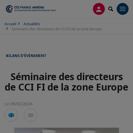
CONNEXION
RECHERCH
Men
Accueil
Actualités
Séminaire des directeurs de CCI FI de la zone Europe
BILANS D’ÉVÈNEMENT
Séminaire des directeurs
de CCI FI de la zone Europe
Le 09/02/2024
Voir
Voir
en
en
mode
mode
carousel
mosaïque