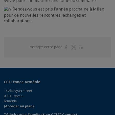
Sylvie pour l'animation sans faille du séminaire.
Rendez-vous est pris l'année prochaine à Milan
pour de nouvelles rencontres, échanges et
collaborations.
Partager
Partager
Partager
Partager cette page
sur
sur
sur
Facebook
Twitter
Linkedin
CCI France Arménie
16 Abovyan Street
0001 Erevan
Arménie
(Accéder au plan)
Téléchargez l’application CCIFI Connect