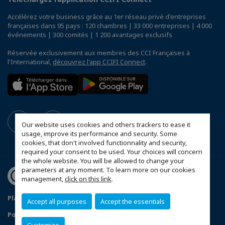
Accélérez votre business grâce au 1er réseau privé d'entreprises
françaises dans 95 pays : 120 chambres | 33 000 entreprises | 4 000
événements | 300 comités | 1 200 avantages exclusifs
Réservée exclusivement aux membres des CCI Françaises à
l'International,
découvrez l'app CCIFI Connect
.
Our website uses cookies and others trackers to ease it
usage, improve its performance and security. Some
cookies, that don't involved functionnality and security,
required your consent to be used. Your choices will concern
the whole website. You will be allowed to change your
parameters at any moment. To learn more on our cookies
management,
click on this link
.
Plan du site
Mentions Légales
Accept all purposes
Accept the essentials
Politique de Confidentialité