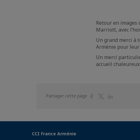
Retour en images d
Marriott, avec l’h
Un grand merci à 
Arménie pour leur
Un merci particuli
accueil chaleureux
Partager
Partager
Partager
Partager cette page
sur
sur
sur
Facebook
Twitter
Linkedin
CCI France Arménie