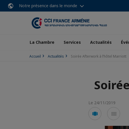
Notre présence dans le monde
La Chambre
Services
Actualités
Évé
Accueil
Actualités
Soirée Afterwork à l’hôtel Marriott
Soirée
Le 24/11/2019
Voir
Voir
en
en
mode
mod