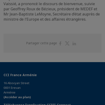
Vaissié, a prononcé le discours de bienvenue, suivie
par Geoffrey Roux de Bézieux, président de MEDEF et
Mr Jean-Baptiste LeMoyne, Secrétaire d’état auprès de
ministre de l’Europe et des affaires étrangères.
Partager
Partager
Partager
Partager cette page
sur
sur
sur
Facebook
Twitter
Linkedin
CCI France Arménie
16 Abovyan Street
0001 Erevan
Arménie
(Accéder au plan)
Téléchargez l’application CCIFI Connect