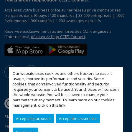
Accélérez votre business grâce au 1er réseau privé d'entreprises
françaises dans 95 pays : 120 chambres | 33 000 entreprises | 4 000
événements | 300 comités | 1 200 avantages exclusifs
Réservée exclusivement aux membres des CCI Françaises à
l'International,
découvrez l'app CCIFI Connect
.
Our website uses cookies and others trackers to ease it
usage, improve its performance and security. Some
cookies, that don't involved functionnality and security,
required your consent to be used. Your choices will concern
the whole website. You will be allowed to change your
parameters at any moment. To learn more on our cookies
management,
click on this link
.
Plan du site
Mentions Légales
Accept all purposes
Accept the essentials
Politique de Confidentialité