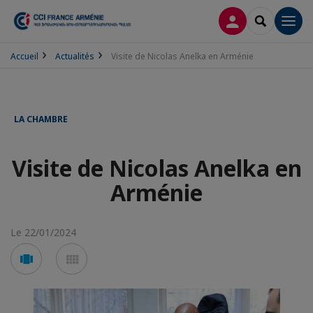
CONNEXION
RECHERCH
Men
Accueil
Actualités
Visite de Nicolas Anelka en Arménie
LA CHAMBRE
Visite de Nicolas Anelka en
Arménie
Le 22/01/2024
Voir
Voir
en
en
mode
mode
carousel
mosaïque