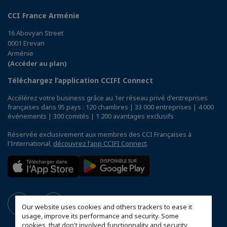
CCI France Arménie
16 Abovyan Street
0001 Erevan
Arménie
(Accéder au plan)
Téléchargez l’application CCIFI Connect
Accélérez votre business grâce au 1er réseau privé d'entreprises
françaises dans 95 pays : 120 chambres | 33 000 entreprises | 4 000
événements | 300 comités | 1 200 avantages exclusifs
Réservée exclusivement aux membres des CCI Françaises à
l'International,
découvrez l'app CCIFI Connect
.
Our website uses cookies and others trackers to ease it
usage, improve its performance and security. Some
cookies, that don't involved functionnality and security,