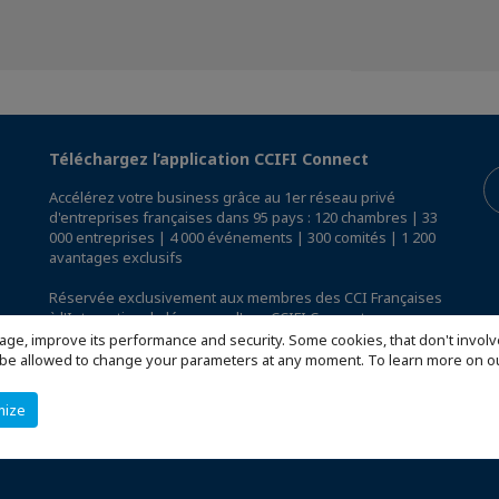
Téléchargez l’application CCIFI Connect
Accélérez votre business grâce au 1er réseau privé
d'entreprises françaises dans 95 pays : 120 chambres | 33
000 entreprises | 4 000 événements | 300 comités | 1 200
avantages exclusifs
Réservée exclusivement aux membres des CCI Françaises
à l'International,
découvrez l'app CCIFI Connect
.
age, improve its performance and security. Some cookies, that don't involv
ill be allowed to change your parameters at any moment. To learn more on
mize