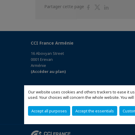
Partager
Partager
Partager
Partager cette page
sur
sur
sur
Facebook
Twitter
Linkedin
CCI France Arménie
16 Abovyan Street
0001 Erevan
Arménie
(Accéder au plan)
Our website uses cookies and others trackers to ease it us
used. Your choices will concern the whole website. You w
Accept all purposes
Accept the essentials
Custo