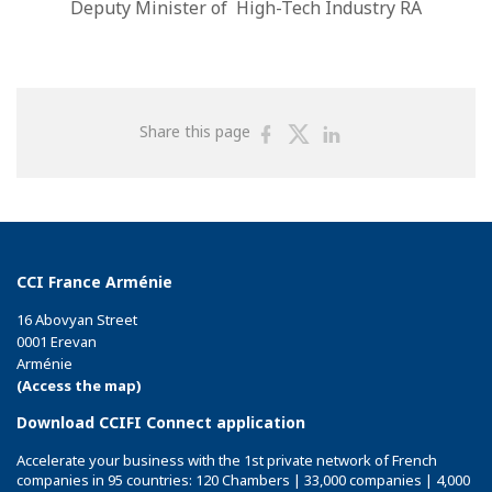
Deputy Minister of High-Tech Industry RA
Share
Share
Share
Share this page
on
on
on
Facebook
Twitter
Linkedin
CCI France Arménie
16 Abovyan Street
0001 Erevan
Arménie
(Access the map)
Download CCIFI Connect application
Accelerate your business with the 1st private network of French
companies in 95 countries: 120 Chambers | 33,000 companies | 4,000