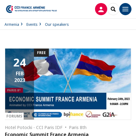
LOG IN
SEARCH
Men
Armenia
Events
Our speakers
FREE
24
FEB
2023
FORUMS
Hotel Potocki - CCI Paris IDF • Paris 8th
Economic Summit France Armenia