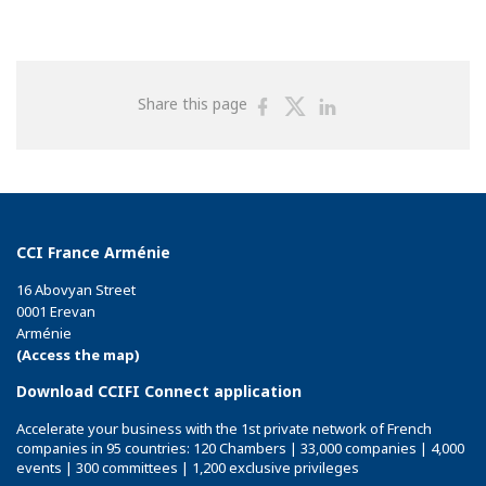
Share
Share
Share
Share this page
on
on
on
Facebook
Twitter
Linkedin
CCI France Arménie
16 Abovyan Street
0001 Erevan
Arménie
(Access the map)
Download CCIFI Connect application
Accelerate your business with the 1st private network of French
companies in 95 countries: 120 Chambers | 33,000 companies | 4,000
events | 300 committees | 1,200 exclusive privileges