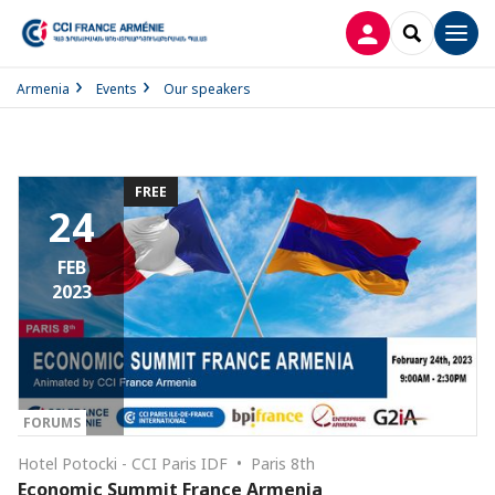
LOG IN
SEARCH
Men
Armenia
Events
Our speakers
FREE
24
FEB
2023
FORUMS
Hotel Potocki - CCI Paris IDF • Paris 8th
Economic Summit France Armenia