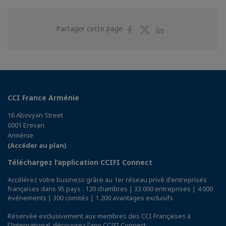
Partager
Partager
Partager
Partager cette page
sur
sur
sur
Facebook
Twitter
Linkedin
CCI France Arménie
16 Abovyan Street
0001 Erevan
Arménie
(Accéder au plan)
Téléchargez l’application CCIFI Connect
Accélérez votre business grâce au 1er réseau privé d'entreprises
françaises dans 95 pays : 120 chambres | 33 000 entreprises | 4 000
événements | 300 comités | 1 200 avantages exclusifs
Réservée exclusivement aux membres des CCI Françaises à
l'International,
découvrez l'app CCIFI Connect
.