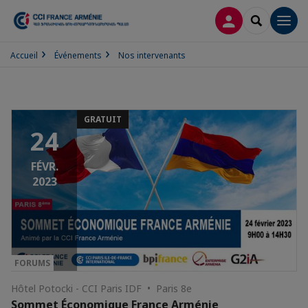
CONNEXION
RECHERCH
Men
Accueil
Événements
Nos intervenants
GRATUIT
24
FÉVR.
2023
FORUMS
Hôtel Potocki - CCI Paris IDF • Paris 8e
Sommet Économique France Arménie