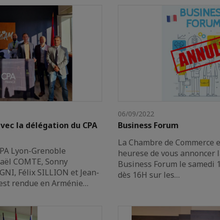
06/09/2022
avec la délégation du CPA
Business Forum
La Chambre de Commerce et
CPA Lyon-Grenoble
heurese de vous annoncer l
aël COMTE, Sonny
Business Forum le samedi 
NI, Félix SILLION et Jean-
dès 16H sur les…
est rendue en Arménie…