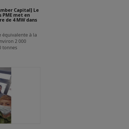
mber Capital] Le
s PME met en
ire de 4 MW dans
 équivalente à la
nviron 2 000
0 tonnes