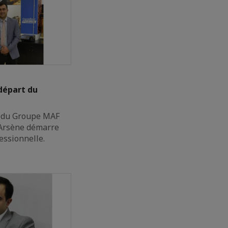
départ du
e du Groupe MAF
 Arsène démarre
essionnelle.