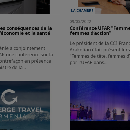
LA CHAMBRE
09/03/2022
les conséquences de la
Conférence UFAR "Femmes
l'économie et la santé
femmes d’action"
Le président de la CCI Fra
énie a conjointement
Arakelian était présent lor
AR une conférence sur la
“Femmes de tête, femmes d’
contrefaçon en présence
par l'UFAR dans…
stre de la…