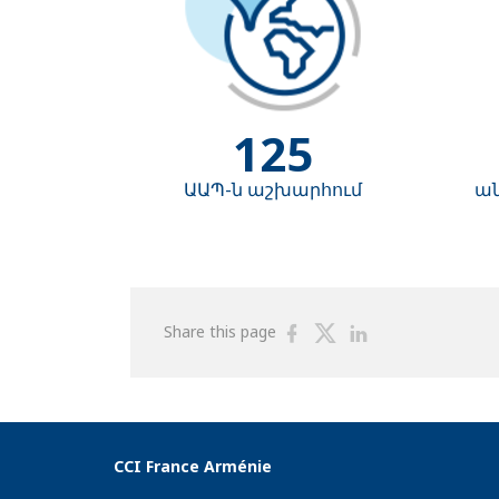
125
ԱԱՊ-ն աշխարհում
ան
Share
Share
Share
Share this page
on
on
on
Facebook
Twitter
Linkedin
CCI France Arménie