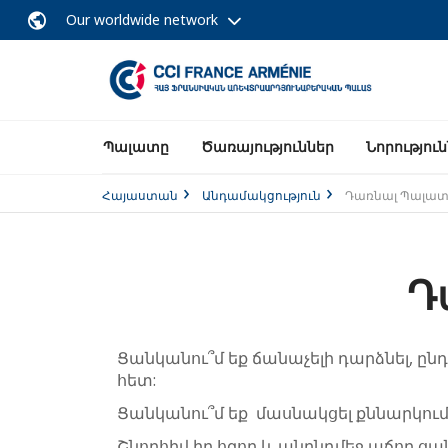
Our worldwide network
Պալատը
Ծառայություններ
Նորությու
Հայաստան
Անդամակցություն
Դառնալ Պալատ
Դ
Ցանկանու՞մ եք ճանաչելի դարձնել, ըն
հետ:
Ցանկանու՞մ եք մասնակցել քննարկում
Շնորհիվ իր հզոր և անընդմեջ աճող ցա