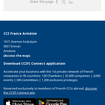
Share
Share
Share
Share this page
on
on
on
Facebook
Twitter
Linkedin
CCI France Arménie
10/7, Avenue Azatutyan
0037 Erevan
Arménie
(Access the map)
Download CCIFI Connect application
Accelerate your business with the 1st private network of French
companies in 95 countries: 120 Chambers | 33,000 companies | 4,000
events | 300 committees | 1,200 exclusive privileges
Reserved exclusively to members of French CCIs abroad,
discover
the CCIFI Connect app
.