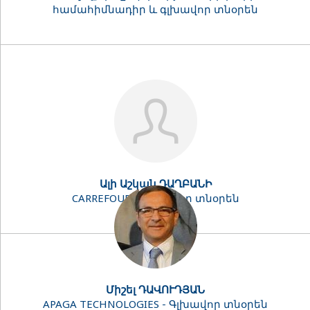
համահիմնադիր և գլխավոր տնօրեն
Ալի Աշկան ԴԱՂԲԱՆԻ
CARREFOUR - Գլխավոր տնօրեն
Միշել ԴԱՎՈՒԴՅԱՆ
APAGA TECHNOLOGIES - Գլխավոր տնօրեն