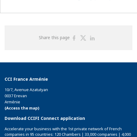
Share
Share
Share
Share this page
on
on
on
Facebook
Twitter
Linkedin
CCI France Arménie
10/7, Avenue Azatutyan
0037 Erevan
Arménie
(Access the map)
Download CCIFI Connect application
Accelerate your business with the 1st private network of French
companies in 95 countries: 120 Chambers | 33,000 companies | 4,000