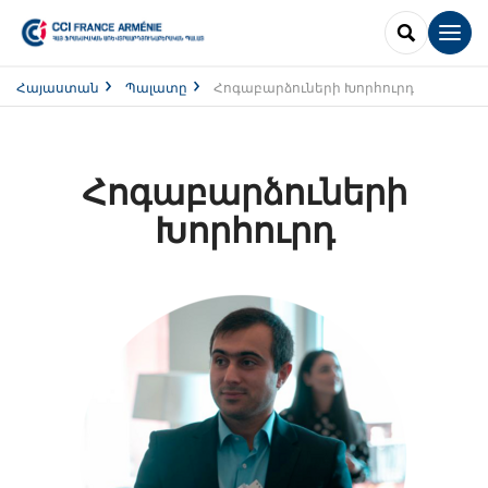
SEARCH
Men
Հայաստան
Պալատը
Հոգաբարձուների Խորհուրդ
Հոգաբարձուների
Խորհուրդ