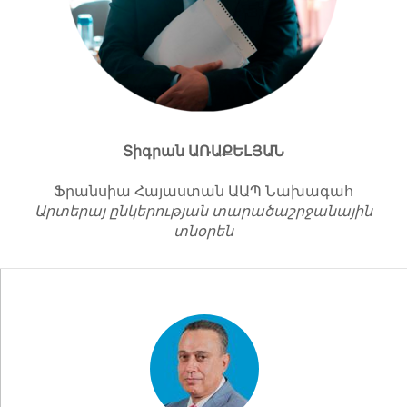
Տիգրան
ԱՌԱՔԵԼՅԱՆ
Ֆրանսիա Հայաստան ԱԱՊ Նախագահ
Ա
րտերայ ընկերության տարածաշրջանային
տնօրեն