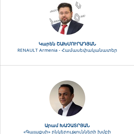
Կարեն ՇԱԽՄՈՒՐԱԴՅԱՆ
RENAULT Armenia - Համասեփականատեր
Արամ ԽԱՉԱՏՐՅԱՆ
«Գալաքսի» ընկերությունների խմբի