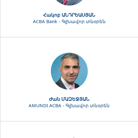
Հակոբ ԱՆԴՐԵԱՍՅԱՆ
ACBA Bank - Գլխավոր տնօրեն
Ժան ՄԱԶԵՋՅԱՆ
AMUNDI ACBA - Գլխավոր տնօրեն