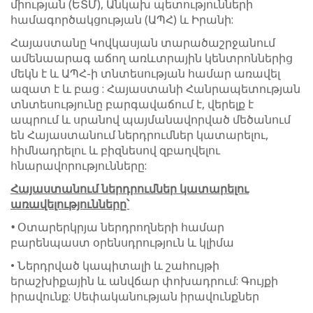
միության (ԵՏՄ), Անկախ պետությունների
համագործակցության (ԱՊՀ) և Իրանի:
Հայաստանը Կովկասյան տարածաշրջանում
ամենաարագ աճող առևտրային կենտրոններից
մեկն է և ԱՊՀ-ի տնտեսության համար առավել
ազատ է և բաց : Հայաստանի Հանրապետության
տնտեսությունը բարգավաճում է, վերելք է
ապրում և սրանով պայմանավորված մեծանում
են Հայաստանում ներդրումներ կատարելու,
հիմնադրելու և բիզնեսով զբաղվելու
հնարավորությունները:
Հայաստանում
ներդրումներ
կատարելու
առավելությունները՝
•
Օտարերկրյա ներդրողների համար
բարենպաստ օրենսդրություն և կլիմա
• Ներդրված կապիտալի և շահույթի
երաշխիքային և անվճար փոխադրում: Գույքի
իրավունք: Սեփականության իրավունքներ