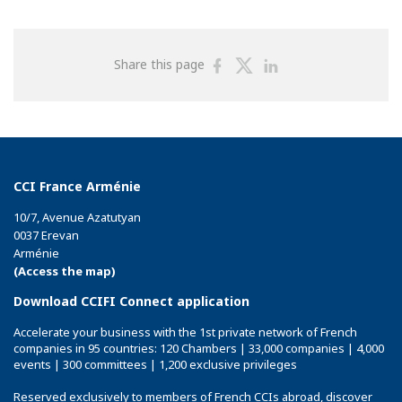
Share
Share
Share
Share this page
on
on
on
Facebook
Twitter
Linkedin
CCI France Arménie
10/7, Avenue Azatutyan
0037 Erevan
Arménie
(Access the map)
Download CCIFI Connect application
Accelerate your business with the 1st private network of French
companies in 95 countries: 120 Chambers | 33,000 companies | 4,000
events | 300 committees | 1,200 exclusive privileges
Reserved exclusively to members of French CCIs abroad,
discover