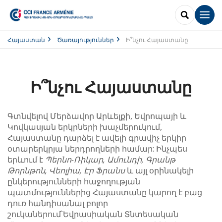
SEARCH
Men
Հայաստան
Ծառայություններ
Ի՞նչու Հայաստանը
Ի՞նչու Հայաստանը
Գտնվելով Մերձավոր Արևելքի, Եվրոպայի և
Կովկասյան երկրների խաչմերուկում,
Հայաստանը դարձել է ավելի գրավիչ երկիր
օտարերկրյա ներդրողների համար: Ինչպես
երևում է
Պերնո-
Ռիկար,
Ամունդի,
Գրանթ
Թորնթոն,
Վեոլիա,
Էր
Ֆրանս
և այլ օրինակելի
ընկերությունների հաջողության
պատմություններից Հայաստանը կարող է բաց
դուռ հանդիսանալ բոլոր
շուկաներում՝Եվրասիական Տնտեսական