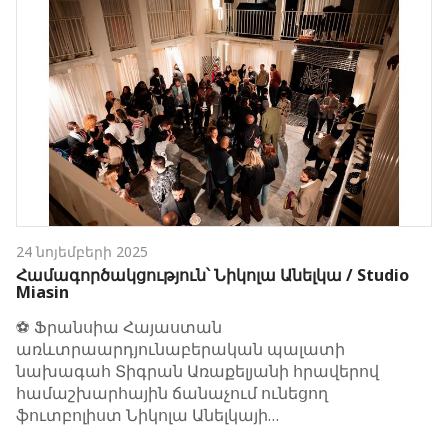
24 նոյեմբերի 2025
Համագործակցություն՝ Նիկոլա Անելկա / Studio
Miasin
⚽️ Ֆրանսիա Հայաստան
առևտրաարդյունաբերական պալատի
նախագահ Տիգրան Առաքելյանի հրավերով
համաշխարհային ճանաչում ունեցող
ֆուտբոլիստ Նիկոլա Անելկայի…