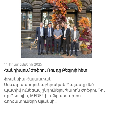
11 հոկտեմբերի 2025
Հանդիպում Ժոֆրու Ռու դը Բեզյոյի հետ
Ֆրանսիա Հայաստան
Առևտրաարդյունաբերական Պալատը մեծ
պատիվ ունեցավ ընդունելու Պարոն Ժոֆրու Ռու
դը Բեզյոյին, MEDEF-ի և Ֆրանսախոս
գործատուների Ալյանսի…