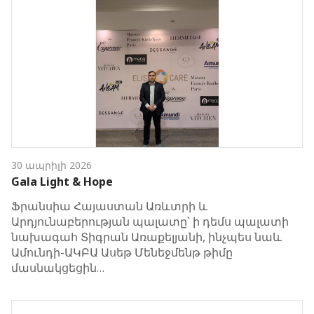
30 ապրիլի 2026
Gala Light & Hope
Ֆրանսիա Հայաստան Առևտրի և
Արդյունաբերության պալատը՝ ի դեմս պալատի
նախագահ Տիգրան Առաքելյանի, ինչպես նաև
Ամունդի-ԱԿԲԱ Ասեթ Մենեջմենթ թիմը
մասնակցեցին…