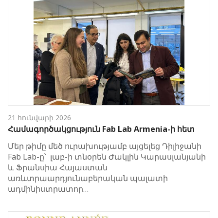
21 հունվարի 2026
Համագործակցություն Fab Lab Armenia-ի հետ
Մեր թիմը մեծ ուրախությամբ այցելեց Դիլիջանի
Fab Lab-ը՝ լաբ-ի տնօրեն Ժակլին Կարասլանյանի
և Ֆրանսիա Հայաստան
առևտրաարդյունաբերական պալատի
ադմինիստրատոր…