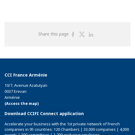
Share
Share
Share
Share this page
on
on
on
Facebook
Twitter
Linkedin
CCI France Arménie
10/7, Avenue Azatutyan
0037 Erevan
Arménie
(Access the map)
Download CCIFI Connect application
Accelerate your business with the 1st private network of French
companies in 95 countries: 120 Chambers | 33,000 companies | 4,000
events | 300 committees | 1,200 exclusive privileges