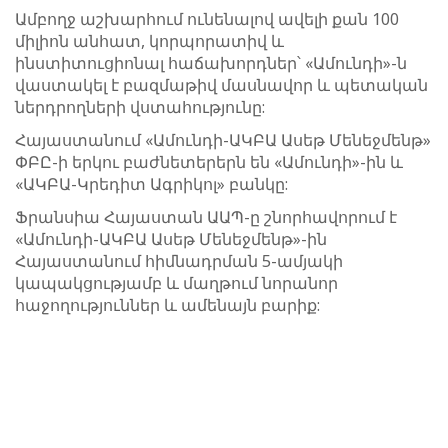
Ամբողջ աշխարհում ունենալով ավելի քան 100
միլիոն անհատ, կորպորատիվ և
ինստիտուցիոնալ հաճախորդներ՝ «Ամունդի»-ն
վաստակել է բազմաթիվ մասնավոր և պետական ​​
ներդրողների վստահությունը:
Հայաստանում «Ամունդի-ԱԿԲԱ Ասեթ Մենեջմենթ»
ՓԲԸ-ի երկու բաժնետերերն են «Ամունդի»-ին և
«ԱԿԲԱ-Կրեդիտ Ագրիկոլ» բանկը:
Ֆրանսիա Հայաստան ԱԱՊ-ը շնորհավորում է
«Ամունդի-ԱԿԲԱ Ասեթ Մենեջմենթ»-ին
Հայաստանում հիմնադրման 5-ամյակի
կապակցությամբ և մաղթում նորանոր
հաջողություններ և ամենայն բարիք: