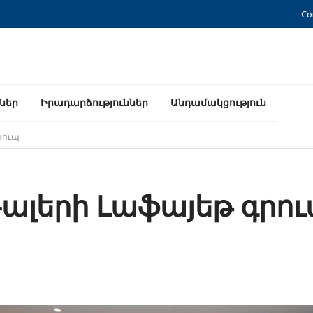
Co
ններ
Իրադարձություններ
Անդամակցություն
րուպ
ալերի Լաֆայեթ գրո
e