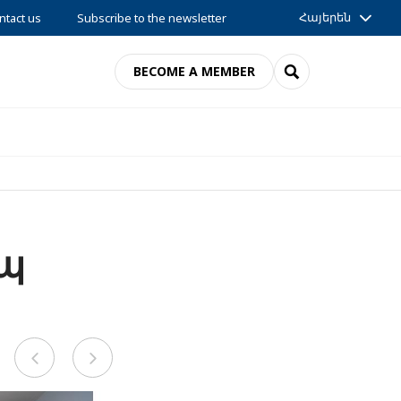
Հայերեն
ntact us
Subscribe to the newsletter
SEARCH
BECOME A MEMBER
ւպ
Previous
Next