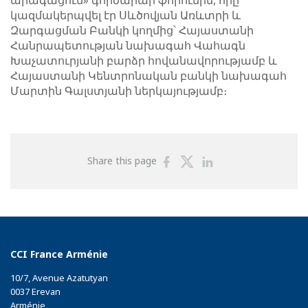
արագացում» գործարար ֆորումին, որը
կազմակերպվել էր Սևծովյան Առևտրի և
Զարգացման Բանկի կողմից՝ Հայաստանի
Հանրապետության նախագահ Վահագն
Խաչատուրյանի բարձր հովանավորությամբ և
Հայաստանի Կենտրոնական բանկի նախագահ
Մարտին Գալստյանի ներկայությամբ։
Share
Share
Share
Share this page
on
on
on
Facebook
Twitter
Linkedin
CCI France Arménie
10/7, Avenue Azatutyan
0037 Erevan
Arménie