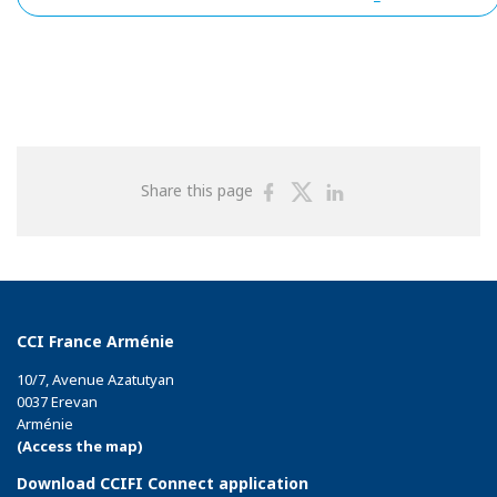
Share
Share
Share
Share this page
on
on
on
Facebook
Twitter
Linkedin
CCI France Arménie
10/7, Avenue Azatutyan
0037 Erevan
Arménie
(Access the map)
Download CCIFI Connect application