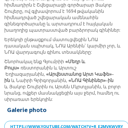
հիմնադիրն է Շվեցարացի գործարար Յակոբ
Շուլերը, ով գլխավորում է 1694 թվականին
հիմնադրված շվեցարական ամենահին
գինեգործարանը և արտադրում է հայկական
խաղողից պատրաստված բարձրորակ գինիներ:
Երեկոյի ընթացքում մատուցվեցին ՆՈԱ
դասական սպիտակ, ՆՈԱ Արենին` կարմիր չոր, և
ՆՈԱ վարդագույն գինու տեսակները:
Շնորհակալ ենք Գյումրիի
«
Մեղր և
Բույս»
ռեստորանին և Արտուշ
Եղիազարյանին,
«
Արվեստանոց Արտ Կաֆե»-
ին
և Նաիրի Գրիգորյանին,
«
ՆՈԱ
Գինիներ»-ին
և Յակոբ Շուլերին ու Արսեն Մկրտչյանին, և բոլոր
նրանց, ովքեր մասնակցեցին այս ջերմ, համեղ ու
սիրառատ երեկոյին:
Galerie photo
HTTPS://WWW.YOUTUBE.COM/WATCH?V=R_E2MVKWVRY