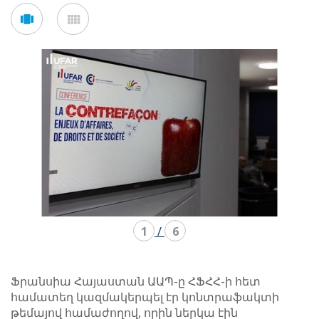
Voir
Voir
en
en
mode
mode
carousel
mosaïque
1
/
6
Ֆրանսիա Հայաստան ԱԱՊ-ը ՀՖՀՀ-ի հետ
համատեղ կազմակերպել էր կոնտրաֆակտի
թեմայով համաժողով, որին ներկա էին