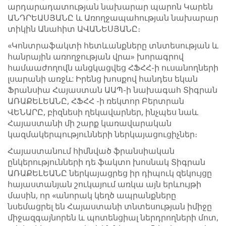
արդարադատության նախարար պարոն Կարեն
ԱՆԴՐԵԱՍՅԱՆԸ և Առողջապահության նախարար
տիկին Անահիտ ԱՎԱՆԵՍՅԱՆԸ։
«Կոնտրաֆակտի հետևանքները տնտեսության և
հանրային առողջության վրա» խորագրով
համաաժողովն անցկացվեց ՀՖՀՀ-ի ուսանողների
լսարանի առջև: Իրենց խոսքով հանդես եկան
Ֆրանսիա Հայաստան ԱԱՊ-ի նախագահ Տիգրան
ԱՌԱՔԵԼԵԱՆԸ, ՀՖՀՀ -ի ռեկտոր Բերտրան
ՎԵՆԱՐԸ, բիզնեսի ղեկավարներ, ինչպես նաև
Հայաստանի մի շարք կառավարական
կազմակերպությունների ներկայացուցիչներ։
Հայաստանում հիմնված ֆրանսիական
ընկերությունների դե ֆակտո խոսնակ Տիգրան
ԱՌԱՔԵԼԵԱՆԸ ներկայացրեց իր դիպուկ զեկույցը
հայաստանյան շուկայում առկա այն ​​երևույթի
մասին, որ «անորակ կեղծ ապրանքները
նսեմացրել են Հայաստանի տնտեսության իմիջը
միջազգայնորեն և պոտենցիալ ներդրողների մոտ,