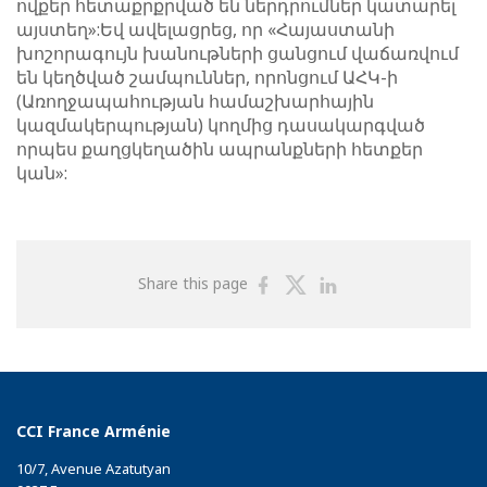
ովքեր հետաքրքրված են ներդրումներ կատարել
այստեղ»:Եվ ավելացրեց, որ «Հայաստանի
խոշորագույն խանութների ցանցում վաճառվում
են կեղծված շամպուններ, որոնցում ԱՀԿ-ի
(Առողջապահության համաշխարհային
կազմակերպության) կողմից դասակարգված
որպես քաղցկեղածին ապրանքների հետքեր
կան»:
Share
Share
Share
Share this page
on
on
on
Facebook
Twitter
Linkedin
CCI France Arménie
10/7, Avenue Azatutyan