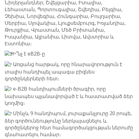
Նիդերլանդներ, Շվեյցարիա, Իտալիա,
Լեհաստան, Պորտուգալիա, Շվեդիա, Բելգիա,
Չեխիա, Նորվեգիա, Հունգարիա, Բուլղարիա,
Սերբիա, Սլովակիա, Լյուքսեմբուրգ, Իռլանդիա,
Թուրքիա, Վրաստան, Մեծ Բրիտանիա,
Իսպանիա, Ալբանիա, Լիտվա, Ավստրիա և
Էստոնիա։
Ի՞նչ է eB2B-ը
Առցանց հարթակ, որը հնարավորություն է
տալիս հանդիպել ապագա բիզնես
գործընկերների հետ։
e-B2B հանդիպումների ծրագիր, որը
նախապես պլանավորված է և հաստատված ձեր
կողմից։
Մինչև 9 հանդիպում, յուրաքանչյուրը 20 րոպե,
ձեր գործունեությունը ներկայացնելու և
գործընկերոջ հետ համագործակցության ներուժը
գնահատելու համար։