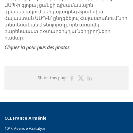
ԱԱՊ-ի գլոբալ ցանցի գլխամասային
գրասենյակում ներկայացրեց Ֆրանսիա
Հայաստան ԱԱՊ-ն՝ ընդգծելով Հայաստանում նոր
տնտեսական մթնոլորտը, որն առավել
բարենպաստ է օտարերկրյա ներդրողների
համար:
Cliquez ici pour plus des photos
Share
Share
Share
Share this page
on
on
on
Facebook
Twitter
Linkedin
CCI France Arménie
10/7, Avenue Azatutyan