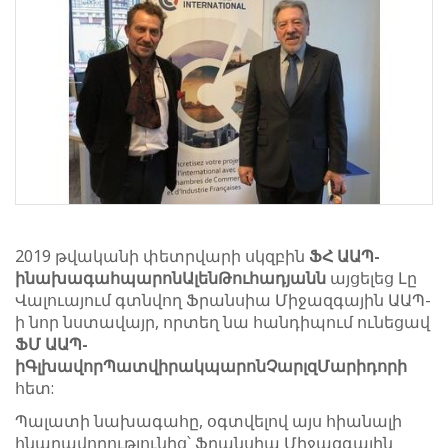
2019 թվականի փետրվարի սկզբին
ՖՀ ԱԱՊ
-
ի
նախագահ
պարոն
Ալեն
Թուհադյանն
այցելեց Լը
Վալուայում գտնվող Ֆրանսիա Միջազգային ԱԱՊ-
ի նոր նստավայր, որտեղ նա հանդիպում ունեցավ
ՖՄ ԱԱՊ
-
ի
Գլխավոր
Պատվիրակ
պարոն
Չարլզ
Մարիդորի
հետ:
Պալատի նախագահը, օգտվելով այս հիանալի
հնարավորությունից՝ Ֆրանսիա Միջազգային