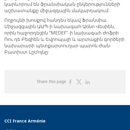
կարևորում են ֆրանսիական ընկերությունների
աշխատանքը միջազգային մակարդակում:
Ողջույնի խոսքով հանդես եկավ Ֆրանսիա
Միջազգային ԱԱՊ-ի նախագահ Առնո Վեսիեն,
որին հաջորդեցին “MEDEF"-ի նախագահ Ժոֆրի
Ռու դե Բեզիեն և Եվրոպայի և արտաքին գործերի
նախարարի պետքարտուղար պարոն Ժան-
Բատիստ ԼըՄոյնը:
Share
Share
Share
Share this page
on
on
on
Facebook
Twitter
Linkedin
CCI France Arménie