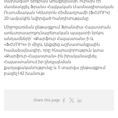
նախագահ Տիգրան Առաքելեանի, ուրախ էր
մասնակցել Ֆրանս-Հայկական Մասնագիտական
Ուսումնական Կենտրոն Հիմնադրամի (ՖՀՄՈՒԿ)
20-ամյակին նվիրված հանդիսությանը:
Միջոցառման ընթացքում Ֆրանսիա Հայաստան
առևտրաարդյունաբերական պալատի երկու
անդամների՝ «Քարֆուր Հայաստան»-ի և
«ՖՀՄՈՒԿ»-ի միջև կնքվեց աշխատանքային
համաձայնագիր, որը հնարավորություն կտա
«Քարֆուր-Հայաստան»-ին իրականացնել
Հայաստանում իր ընդլայնման
քաղաքականությունը և 5 տարվա ընթացքում
բացել142 խանութ:
Share
Share
Share
Share this page
on
on
on
Facebook
Twitter
Linkedin