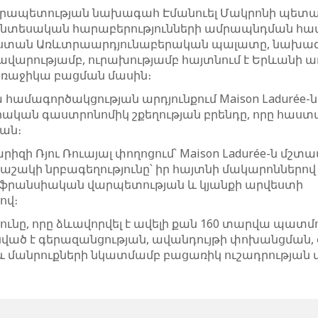
րապետության նախագահ Էմանուել Մակրոնի պետակ
նտեսական հարաբերությունների ամրապնդման հա
ստան Առևտրաարդյունաբերական պալատը, նախա
ավարությամբ, ուրախությամբ հայտնում է Երևանի ա
 առաջիկա բացման մասին։
համագործակցության արդյունքում Maison Ladurée-ն
ական գաստրոնոմիկ շքեղության բրենդը, որը հաստա
ան։
իզի Ռյու Ռուայալ փողոցում՝ Maison Ladurée-ն մշտ
ճաշակի նրբագեղությունը՝ իր հայտնի մակարոններո
՝ ֆրանսիական վարպետության և կյանքի արվեստի
ով։
ունը, որը ձևավորվել է ավելի քան 160 տարվա պատմ
մնված է գերազանցության, ավանդույթի փոխանցման,
և մանրուքների նկատմամբ բացառիկ ուշադրության 