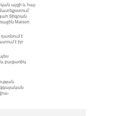
ան այցի և հայ-
մատեքստում՝
գահ Տիգրան
ռաջին Maison
 դառնում է
տում է իր
ապես
վ և բացառիկ
ության
 զգայական
վրա։