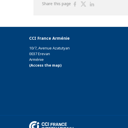
Share
Share
Share
Share this page
on
on
on
Facebook
Twitter
Linkedin
CCI France Arménie
10/7, Avenue Azatutyan
0037 Erevan
Arménie
(Access the map)