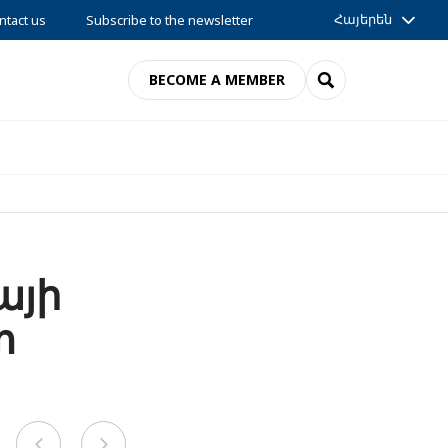
Հայերեն
ntact us
Subscribe to the newsletter
SEARCH
BECOME A MEMBER
այի
տ
Previous
Next