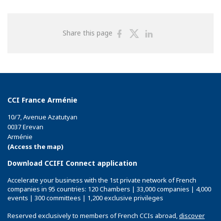
Share
Share
Share
Share this page
on
on
on
Facebook
Twitter
Linkedin
CCI France Arménie
10/7, Avenue Azatutyan
0037 Erevan
Arménie
(Access the map)
Download CCIFI Connect application
Accelerate your business with the 1st private network of French
companies in 95 countries: 120 Chambers | 33,000 companies | 4,000
events | 300 committees | 1,200 exclusive privileges
Reserved exclusively to members of French CCIs abroad,
discover