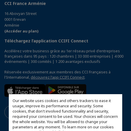
CCI France Arménie
16 Abovyan Street
0001 Erevan
Arménie
(Accéder au plan)
Téléchargez l’application CCIFI Connect
Accélérez votre business grâce au 1er réseau privé d'entreprises
françaises dans 95 pays : 120 chambres | 33 000 entreprises | 4 000
événements | 300 comités | 1 200 avantages exclusifs
Réservée exclusivement aux membres des CCI Françaises à
l'International,
découvrez l'app CCIFI Connect
.
Our website uses cookies and others trackers to ease it
usage, improve its performance and security. Some
cookies, that don't involved functionnality and security,
required your consent to be used. Your choices will concern
the whole website. You will be allowed to change your
parameters at any moment. To learn more on our cookies