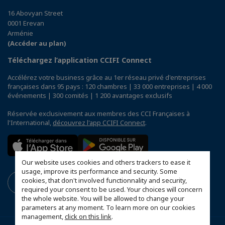
16 Abovyan Street
0001 Erevan
Arménie
(Accéder au plan)
Téléchargez l’application CCIFI Connect
Accélérez votre business grâce au 1er réseau privé d'entreprises
françaises dans 95 pays : 120 chambres | 33 000 entreprises | 4 000
événements | 300 comités | 1 200 avantages exclusifs
Réservée exclusivement aux membres des CCI Françaises à
l'International,
découvrez l'app CCIFI Connect
.
Our website uses cookies and others trackers to ease it
usage, improve its performance and security. Some
cookies, that don't involved functionnality and security,
required your consent to be used. Your choices will concern
the whole website. You will be allowed to change your
parameters at any moment. To learn more on our cookies
management,
click on this link
.