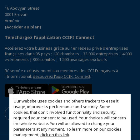
16 Abovyan Street
0001 Erevan
Arménie
(Accéder au plan)
Téléchargez l’application CCIFI Connect
Accélérez votre business grâce au 1er réseau privé d'entreprises
françaises dans 95 pays : 120 chambres | 33 000 entreprises | 4 000
événements | 300 comités | 1 200 avantages exclusifs
Réservée exclusivement aux membres des CCI Françaises à
l'International,
découvrez l'app CCIFI Connect
.
Our website uses cookies and others trackers to ease it
usage, improve its performance and security. Some
cookies, that don't involved functionnality and security,
required your consent to be used. Your choices will concern
the whole website. You will be allowed to change your
parameters at any moment. To learn more on our cookies
management,
click on this link
.