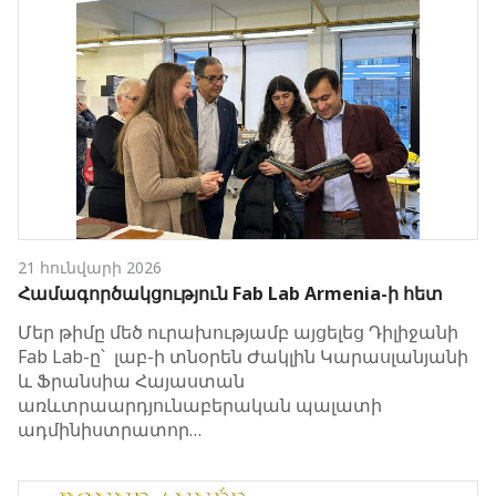
21 հունվարի 2026
Համագործակցություն Fab Lab Armenia-ի հետ
Մեր թիմը մեծ ուրախությամբ այցելեց Դիլիջանի
Fab Lab-ը՝ լաբ-ի տնօրեն Ժակլին Կարասլանյանի
և Ֆրանսիա Հայաստան
առևտրաարդյունաբերական պալատի
ադմինիստրատոր…