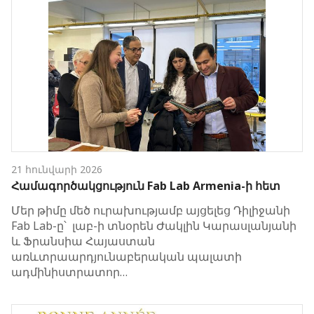
21 հունվարի 2026
Համագործակցություն Fab Lab Armenia-ի հետ
Մեր թիմը մեծ ուրախությամբ այցելեց Դիլիջանի
Fab Lab-ը՝ լաբ-ի տնօրեն Ժակլին Կարասլանյանի
և Ֆրանսիա Հայաստան
առևտրաարդյունաբերական պալատի
ադմինիստրատոր…