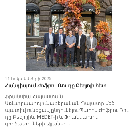
11 հոկտեմբերի 2025
Հանդիպում Ժոֆրու Ռու դը Բեզյոյի հետ
Ֆրանսիա Հայաստան
Առևտրաարդյունաբերական Պալատը մեծ
պատիվ ունեցավ ընդունելու Պարոն Ժոֆրու Ռու
դը Բեզյոյին, MEDEF-ի և Ֆրանսախոս
գործատուների Ալյանսի…